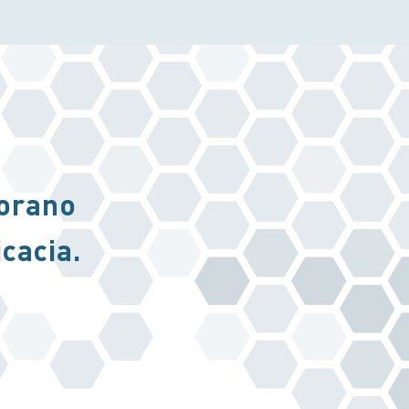
borano
icacia.