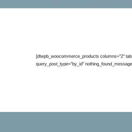
[dtwpb_woocommerce_products columns=”2″ table
query_post_type=”by_id” nothing_found_message=