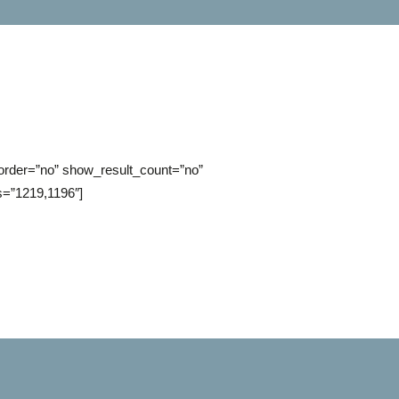
rder=”no” show_result_count=”no”
s=”1219,1196″]