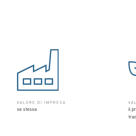
VALORE DI IMPRESA
VA
se stessa
il p
tra